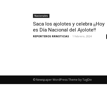
Nacionales
Saca los ajolotes y celebra ¡¡Hoy
es Día Nacional del Ajolote!!
REPORTEROS RRNOTICIAS
-
1 febrero, 2024
© Newspaper WordPress Theme by TagDiv