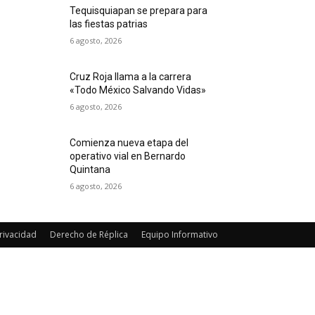
Tequisquiapan se prepara para
las fiestas patrias
6 agosto, 2026
Cruz Roja llama a la carrera
«Todo México Salvando Vidas»
6 agosto, 2026
Comienza nueva etapa del
operativo vial en Bernardo
Quintana
6 agosto, 2026
rivacidad
Derecho de Réplica
Equipo Informativo