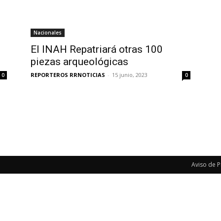
Nacionales
El INAH Repatriará otras 100
piezas arqueológicas
REPORTEROS RRNOTICIAS
-
15 junio, 2023
0
0
Aviso de P