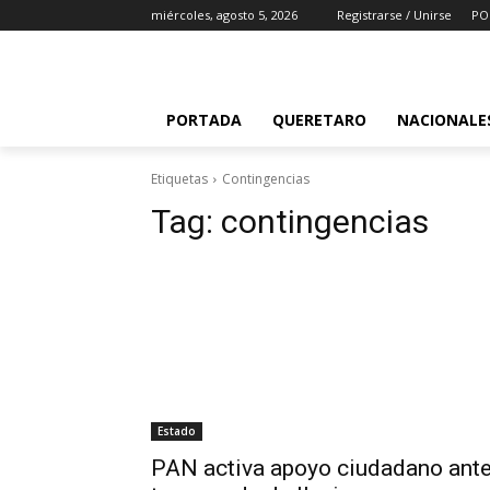
miércoles, agosto 5, 2026
Registrarse / Unirse
PO
PORTADA
QUERETARO
NACIONALE
Etiquetas
Contingencias
Tag:
contingencias
Estado
PAN activa apoyo ciudadano ant