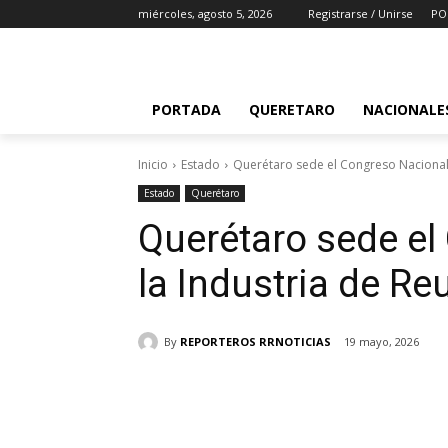
miércoles, agosto 5, 2026
Registrarse / Unirse
PO
PORTADA
QUERETARO
NACIONALE
Inicio
Estado
Querétaro sede el Congreso Nacional 
Estado
Querétaro
Querétaro sede el
la Industria de R
By
REPORTEROS RRNOTICIAS
19 mayo, 2026
Cuota