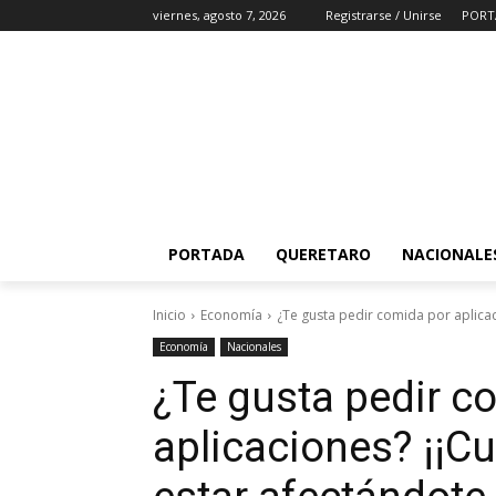
viernes, agosto 7, 2026
Registrarse / Unirse
PORT
PORTADA
QUERETARO
NACIONALE
Inicio
Economía
¿Te gusta pedir comida por aplicac
Economía
Nacionales
¿Te gusta pedir c
aplicaciones? ¡¡Cu