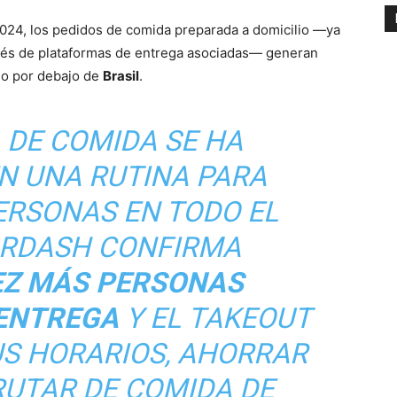
2024, los pedidos de comida preparada a domicilio —ya
avés de plataformas de entrega asociadas— generan
ólo por debajo de
Brasil
.
 DE COMIDA SE HA
N UNA RUTINA PARA
ERSONAS EN TODO EL
RDASH CONFIRMA
EZ MÁS PERSONAS
 ENTREGA
Y EL
TAKEOU
T
US HORARIOS, AHORRAR
RUTAR DE COMIDA DE