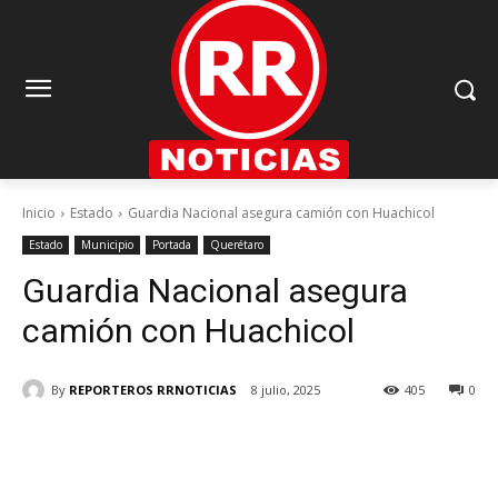
Inicio
Estado
Guardia Nacional asegura camión con Huachicol
Estado
Municipio
Portada
Querétaro
Guardia Nacional asegura
camión con Huachicol
By
REPORTEROS RRNOTICIAS
8 julio, 2025
405
0