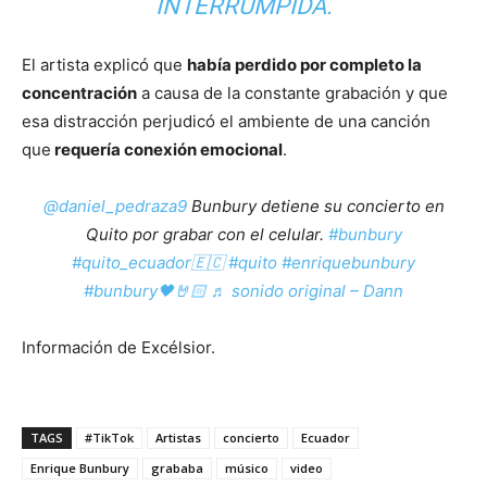
INTERRUMPIDA.
El artista explicó que
había perdido por completo la
concentración
a causa de la constante grabación y que
esa distracción perjudicó el ambiente de una canción
que
requería conexión emocional
.
@daniel_pedraza9
Bunbury detiene su concierto en
Quito por grabar con el celular.
#bunbury
#quito_ecuador🇪🇨
#quito
#enriquebunbury
#bunbury🖤🤘🏻
♬ sonido original – Dann
Información de Excélsior.
TAGS
#TikTok
Artistas
concierto
Ecuador
Enrique Bunbury
grababa
músico
video