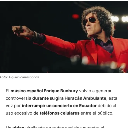
Foto: A quien corresponda.
El
músico español Enrique Bunbury
volvió a generar
controversia
durante su gira Huracán Ambulante
, esta
vez por
interrumpir un concierto en Ecuador
debido al
uso excesivo de
teléfonos celulares
entre el público.
Un
video
viralizado en redes sociales muestra el