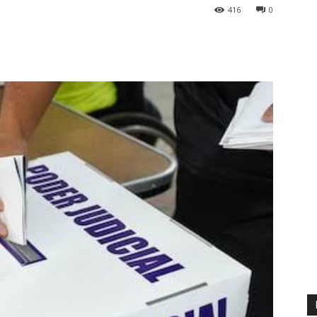
416
0