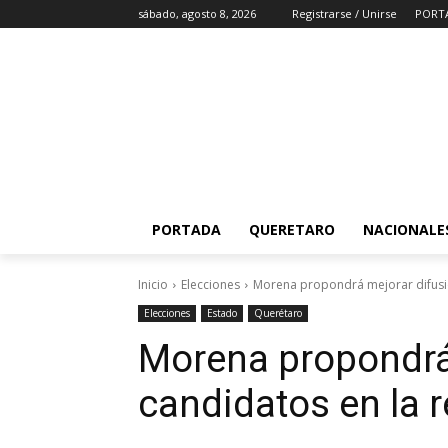
sábado, agosto 8, 2026
Registrarse / Unirse
PORT
PORTADA
QUERETARO
NACIONALE
Inicio
Elecciones
Morena propondrá mejorar difusión
Elecciones
Estado
Querétaro
Morena propondrá
candidatos en la r