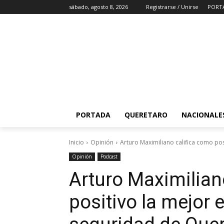
sábado, agosto 8, 2026
Registrarse / Unirse
PORT
PORTADA
QUERETARO
NACIONALE
Inicio
Opinión
Arturo Maximiliano califica como pos
Opinión
Podcast
Arturo Maximilian
positivo la mejor 