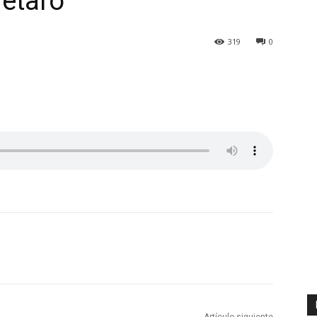
étaro
319
0