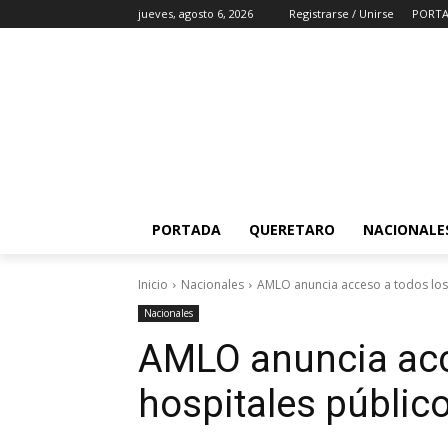
jueves, agosto 6, 2026
Registrarse / Unirse
PORT
PORTADA
QUERETARO
NACIONALE
Inicio
Nacionales
AMLO anuncia acceso a todos los
Nacionales
AMLO anuncia acc
hospitales públic