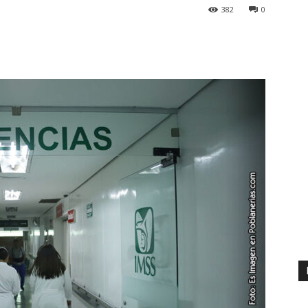
382
0