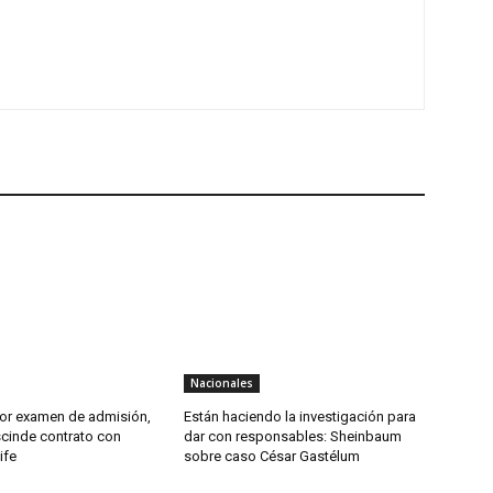
Nacionales
por examen de admisión,
Están haciendo la investigación para
cinde contrato con
dar con responsables: Sheinbaum
Life
sobre caso César Gastélum