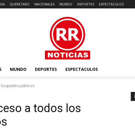
ADA
QUERETARO
NACIONALES
MUNDO
DEPORTES
ESPECTACULOS
S
MUNDO
DEPORTES
ESPECTACULOS
 hospitales públicos
eso a todos los
os