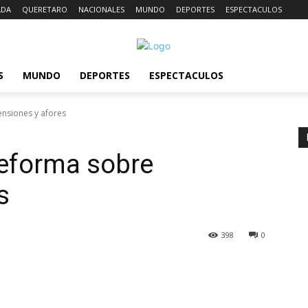
ADA
QUERETARO
NACIONALES
MUNDO
DEPORTES
ESPECTACULOS
S
MUNDO
DEPORTES
ESPECTACULOS
nsiones y afores
eforma sobre
s
398
0