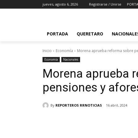
jueves, agosto 6, 2026
Registrarse / Unirse
PORT
PORTADA
QUERETARO
NACIONALE
Inicio
Economía
Morena aprueba reforma sobre pe
Economía
Nacionales
Morena aprueba r
pensiones y afore
By
REPORTEROS RRNOTICIAS
16 abril, 2024
Cuota