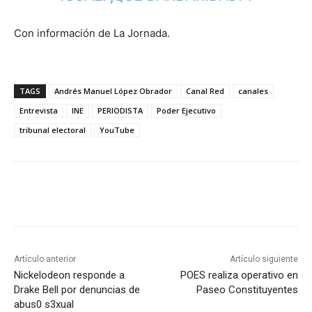
Con información de La Jornada.
TAGS
Andrés Manuel López Obrador
Canal Red
canales
Entrevista
INE
PERIODISTA
Poder Ejecutivo
tribunal electoral
YouTube
Artículo anterior
Artículo siguiente
Nickelodeon responde a
POES realiza operativo en
Drake Bell por denuncias de
Paseo Constituyentes
abus0 s3xual