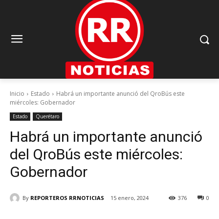
Inicio
Estado
Habrá un importante anunció del QroBús este
miércoles: Gobernador
Estado
Querétaro
Habrá un importante anunció
del QroBús este miércoles:
Gobernador
By
REPORTEROS RRNOTICIAS
15 enero, 2024
376
0