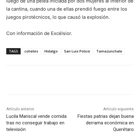
luego de una pelea iniciada por dos mujeres al interior de
la cantina, cuando una de ellas prendió fuego entre los
juegos pirotécnicos, lo que causó la explosión.
Con información de Excélsior.
TAGS
cohetes
Hidalgo
San Luis Potosí
Tamazunchale
Artículo anterior
Artículo siguiente
Lucila Mariscal vende comida
Fiestas patrias dejan buena
tras no conseguir trabajo en
derrama económica en
televisión
Querétaro